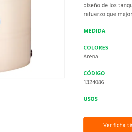
diseño de los tanq
refuerzo que mejora
MEDIDA
COLORES
Arena
CÓDIGO
1324086
USOS
Ver ficha t