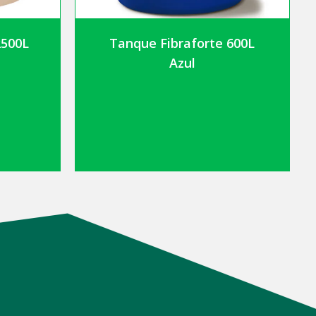
2500L
Tanque Fibraforte 600L
Azul