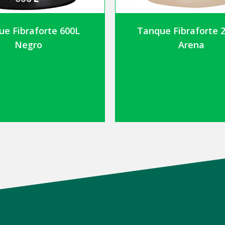
ue Fibraforte 600L
Tanque Fibraforte 
Negro
Arena