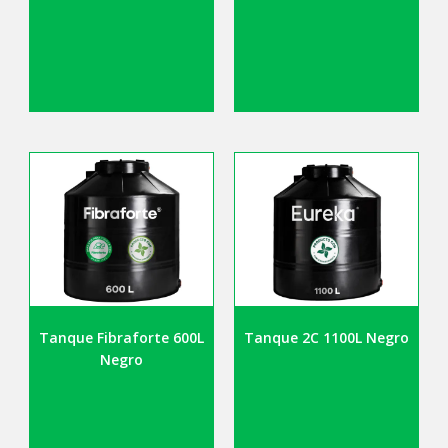
Tanque Fibraforte 600L
Tanque 2C 1100L Negro
Negro