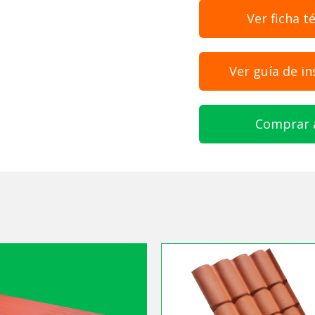
Ver ficha t
Ver guía de in
Comprar 