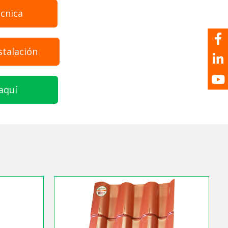
écnica
stalación
aquí