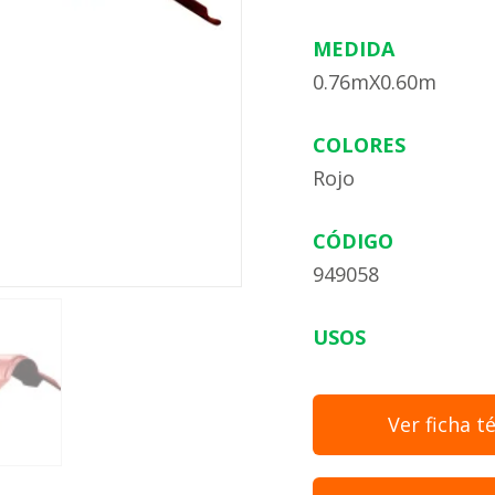
MEDIDA
0.76mX0.60m
COLORES
Rojo
CÓDIGO
949058
USOS
Ver ficha t