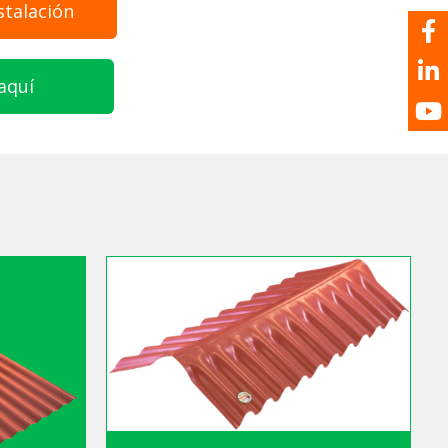
stalación
aquí