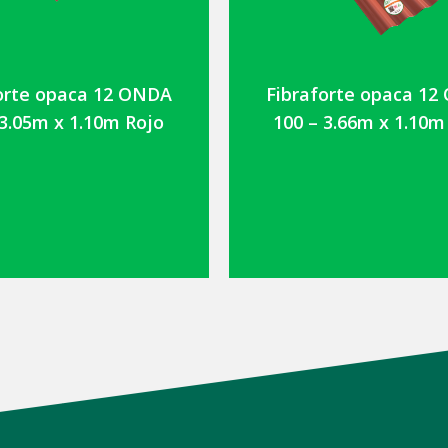
orte opaca 12 ONDA
Fibraforte opaca 1
 3.05m x 1.10m Rojo
100 – 3.66m x 1.10m